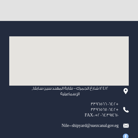
124/2 شارع الجمرك – نقابة المهندسين سابقا,
الإسماعيلية
+2 064 3396566
+2 064 3396567
FAX : +2 064 3914610
Nile-shipyard@suezcanal.gov.eg