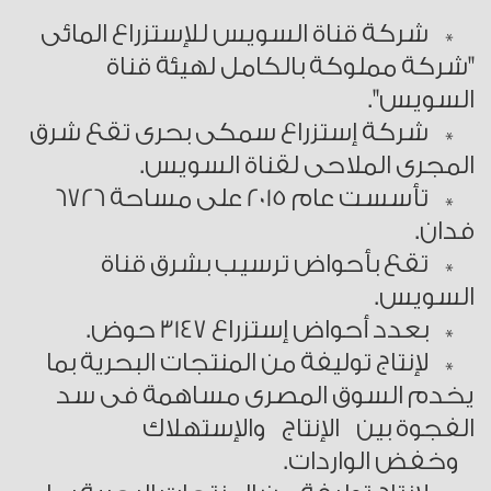
* شركة قناة السويس للإستزراع المائى
"شركة مملوكة بالكامل لهيئة قناة
السويس".
* شركة إستزراع سمكى بحرى تقع شرق
المجرى الملاحى لقناة السويس.
* تأسست عام 2015 على مساحة 6726
فدان.
* تقع بأحواض ترسيب بشرق قناة
السويس.
* بعدد أحواض إستزراع 3147 حوض.
* لإنتاج توليفة من المنتجات البحرية بما
يخدم السوق المصرى مساهمة فى سد
الفجوة بين الإنتاج والإستهلاك
وخفض الواردات.