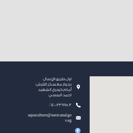
اول طريق الإرسال
بجوار معسكر القرش
أمام كوبري الشهيد
احمد المنسي
064-3399503
aquaculture@suezcanal.go
v.eg