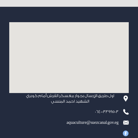
اول طريق الإرسال بجوار معسكر القرش أمام كوبري
الشهيد احمد المنسي
064-3399503
aquaculture@suezcanal.gov.eg