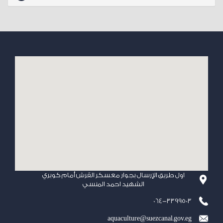
اول طريق الإرسال بجوار معسكر القرش أمام كوبري
الشهيد احمد المنسي
064-3399503
aquaculture@suezcanal.gov.eg